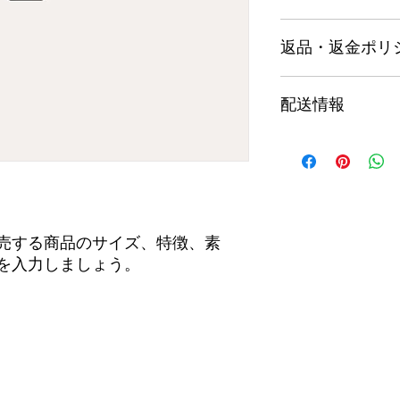
商品の詳細について
返品・返金ポリ
品のサイズ、特徴、
しましょう。また、
て、購入者の興味を
商品の返品・返金に
配送情報
のように返品または
う。手続きを明確に
関係を築くことがで
商品の配送について
方法や梱包、配送料
が起こった際などの
で、ショップの信頼
売する商品のサイズ、特徴、素
を入力しましょう。