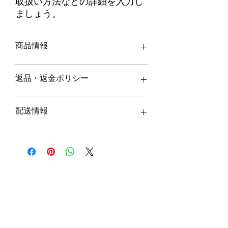
取扱い方法などの詳細を入力し
ましょう。
商品情報
商品の詳細について記入する欄です。こ
返品・返金ポリシー
こに販売する商品のサイズ、特徴、素
材、取扱い方法などの詳細を入力しまし
ょう。また、商品のセールスポイントを
商品の返品・返金について記入する欄で
配送情報
入力して、購入者の興味を引きつけまし
す。購入後、どのように返品または返金
ょう。
できるかを詳しく示しましょう。手続き
を明確に示すことでショップと購入者の
商品の配送について記入する欄です。こ
信頼関係を築くことができます。
こに商品の配送方法や梱包、配送料など
について入力しましょう。不着が起こっ
た際などの手続きに関しても詳しく示す
ことで、ショップの信頼度を高めること
ができます。