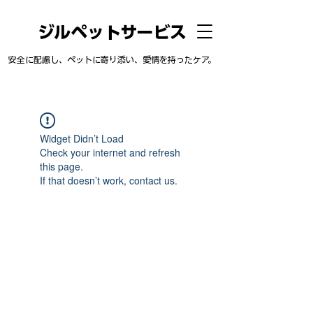
ジルペットサービス
安全に配慮し、ペットに寄り添い、愛情を持ったケア。
Widget Didn’t Load
Check your internet and refresh
this page.
If that doesn’t work, contact us.