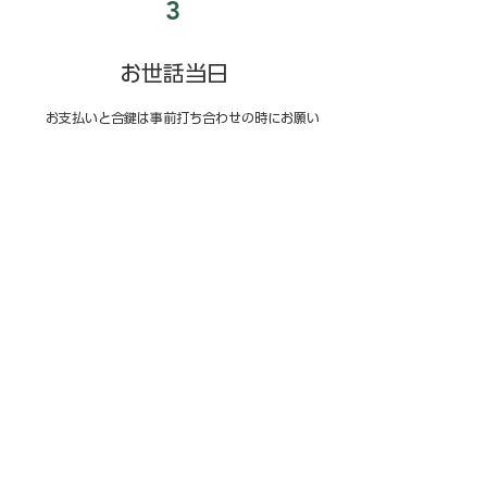
3
お世話当日
お支払いと合鍵は事前打ち合わせの時にお願い
いたします。合鍵のお預かり証をお渡しいたしま
す。打ち合わせをしたとおりお世話をいたします。
終了後に、その日のペットの食事や排便、健康
状態、入退室時刻など記入して報告書を作成し、
ご連絡させていただきます。