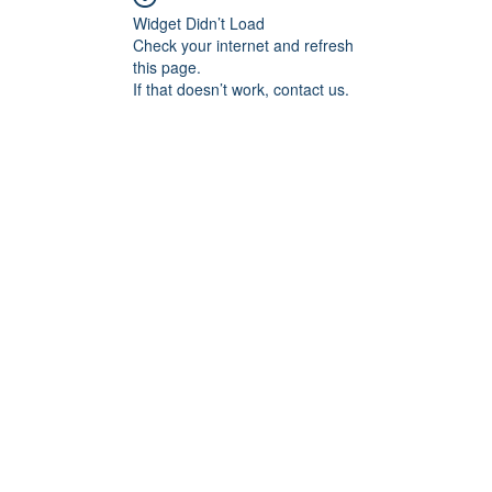
Widget Didn’t Load
Check your internet and refresh
this page.
If that doesn’t work, contact us.