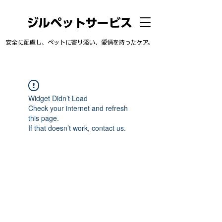
ジルペットサービス
安全に配慮し、ペットに寄り添い、愛情を持ったケア。
Widget Didn’t Load
Check your internet and refresh
this page.
If that doesn’t work, contact us.