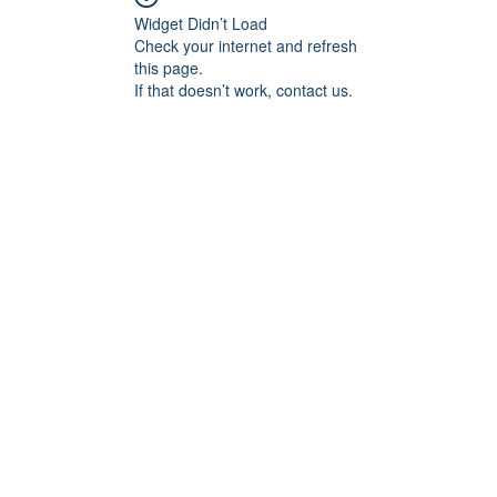
Widget Didn’t Load
Check your internet and refresh
this page.
If that doesn’t work, contact us.