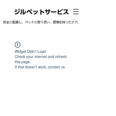
ジルペットサービス
安全に配慮し、ペットに寄り添い、愛情を持ったケア。
Widget Didn’t Load
Check your internet and refresh
this page.
If that doesn’t work, contact us.