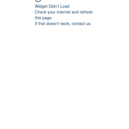
Widget Didn’t Load
Check your internet and refresh
this page.
If that doesn’t work, contact us.